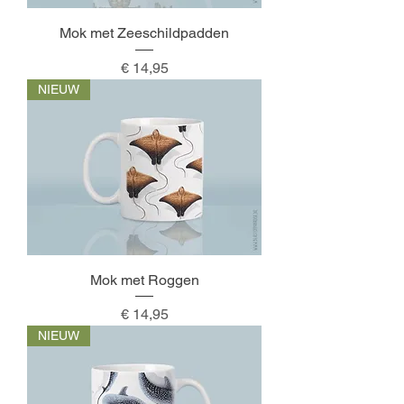
Mok met Zeeschildpadden
Prijs
€ 14,95
NIEUW
Mok met Roggen
Prijs
€ 14,95
NIEUW