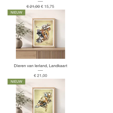
Normale prijs
Verkoopprijs
€ 21,00
€ 15,75
NIEUW
Dieren van Ierland, Landkaart
Prijs
€ 21,00
NIEUW