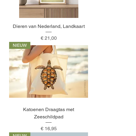
Dieren van Nederland, Landkaart
Prijs
€ 21,00
NIEUW
Katoenen Draagtas met
Zeeschildpad
Prijs
€ 16,95
NIEUW