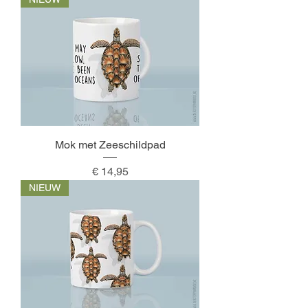
Mok met Zeeschildpad
Prijs
€ 14,95
NIEUW