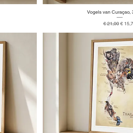
Vogels van Curaçao,
Snel overzicht
Normale prijs
Verko
€ 21,00
€ 15,