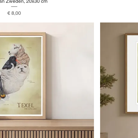
van Zweden, 20x30 cm
Snel overzicht
Prijs
€ 8,00