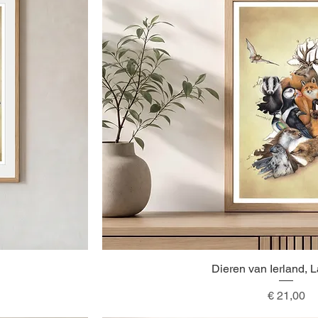
Dieren van Ierland, 
Snel overzicht
Prijs
€ 21,00