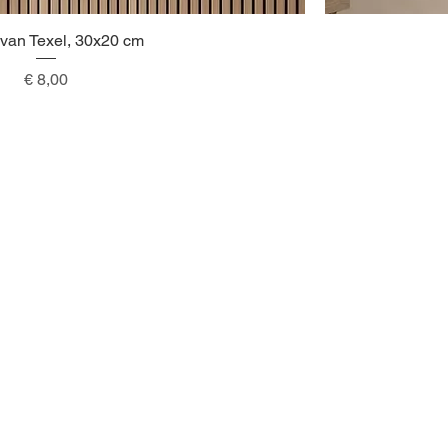
 van Texel, 30x20 cm
Snel overzicht
Prijs
€ 8,00