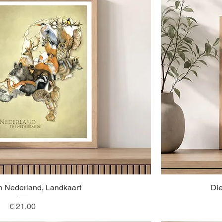
n Nederland, Landkaart
Snel overzicht
Die
Prijs
€ 21,00