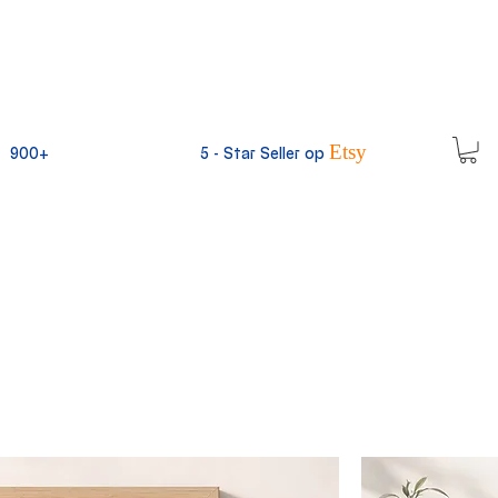
Etsy
900+
5 -
Star Seller op