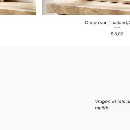
Dieren van Thailand,
Snel overzicht
Prijs
€ 8,00
Vragen of iets a
mailtje