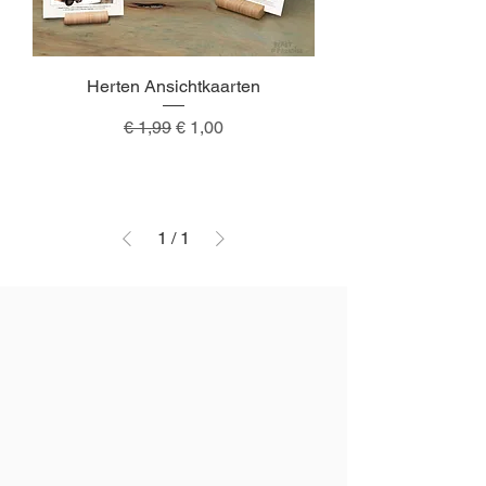
Herten Ansichtkaarten
Normale prijs
Verkoopprijs
€ 1,99
€ 1,00
1
/
1