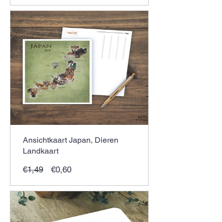
Ansichtkaart Japan, Dieren
Landkaart
Normale
Verkoopprijs
€1,49
€0,60
prijs