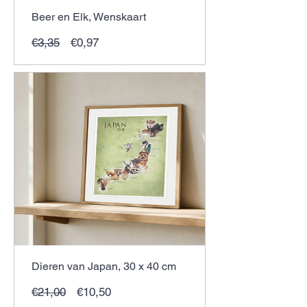
Beer en Elk, Wenskaart
Normale
Verkoopprijs
€3,35
€0,97
prijs
Dieren van Japan, 30 x 40 cm
Normale
Verkoopprijs
€21,00
€10,50
prijs