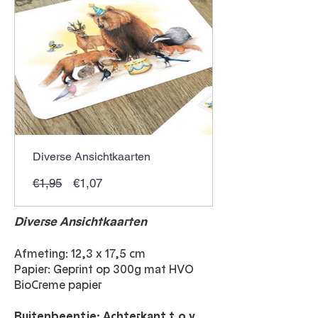
Diverse Ansichtkaarten
Normale
Verkoopprijs
€1,95
€1,07
prijs
Diverse Ansichtkaarten
Afmeting: 12,3 x 17,5 cm
Papier: Geprint op 300g mat HVO
BioCreme papier
Buitenbeentje: Achterkant t.o.v.