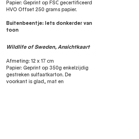
Papier: Geprint op FSC gecertificeerd
HVO Offset 250 grams papier.
Buitenbeentje: Iets donkerder van
toon
Wildlife of Sweden, Ansichtkaart
Afmeting: 12 x 17 cm
Papier: Geprint op 350g enkelzijdig
gestreken sulfaatkarton. De
voorkant is glad, mat en
gelamineerd, achterkant ruw en
goed beschrijfbaar.
Buitenbeentje: Iets donkerder van
toon
Condoleance Kaart "Thinking Of