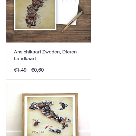
Ansichtkaart Zweden, Dieren
Landkaart
Normale
Verkoopprijs
€1,49
€0,60
prijs