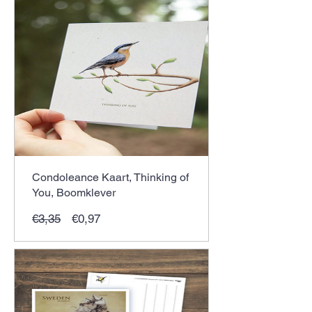
Condoleance Kaart, Thinking of
You, Boomklever
Normale
Verkoopprijs
€3,35
€0,97
prijs