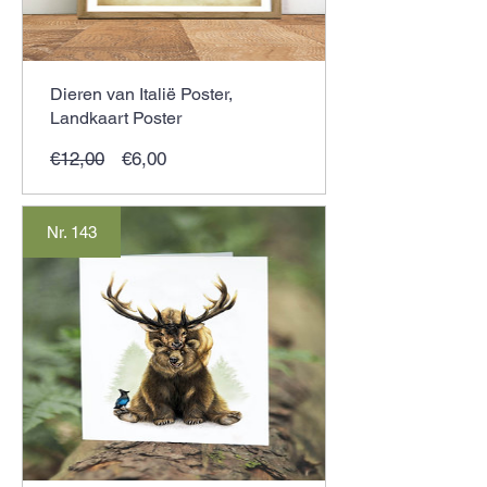
Dieren van Italië Poster,
Landkaart Poster
Normale
Verkoopprijs
€12,00
€6,00
prijs
Nr. 143