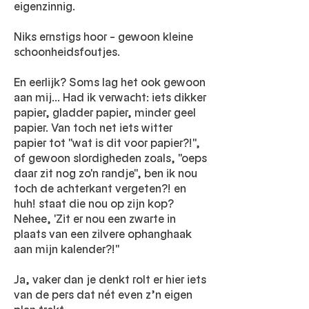
eigenzinnig.
Niks ernstigs hoor – gewoon kleine
schoonheidsfoutjes.
En eerlijk? Soms lag het ook gewoon
aan mij... Had ik verwacht: iets dikker
papier, gladder papier, minder geel
papier. Van toch net iets witter
papier tot ''wat is dit voor papier?!'',
of gewoon slordigheden zoals, ''oeps
daar zit nog zo'n randje'', ben ik nou
toch de achterkant vergeten?! en
huh! staat die nou op zijn kop?
Nehee, 'Zit er nou een zwarte in
plaats van een zilvere ophanghaak
aan mijn kalender?!''
Ja, vaker dan je denkt rolt er hier iets
van de pers dat nét even z’n eigen