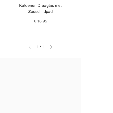
Katoenen Draagtas met
Zeeschildpad
Prijs
€ 16,95
1
/
1