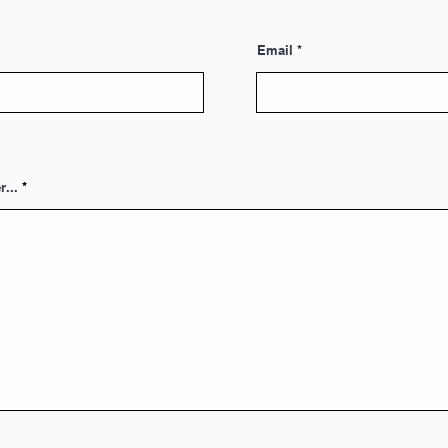
Email
r...