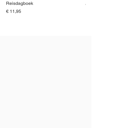
Reisdagboek
Normale prijs
€ 21,00
Prijs
€ 11,95