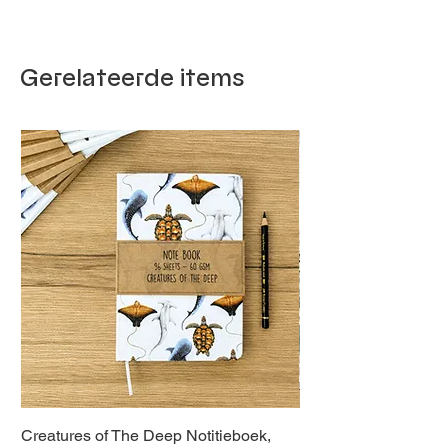
Gerelateerde items
Creatures of The Deep Notitieboek,
Dieren van Italië, La