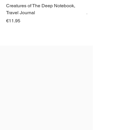
Creatures of The Deep Notebook,
Dieren van Italië, La
Travel Journal
Regular Price
€21.00
Price
€11.95