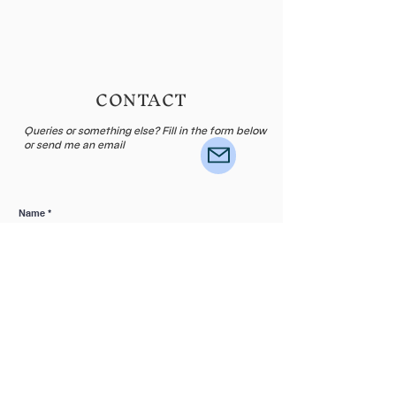
CONTACT
Queries or something else? Fill in the form below
or send me an email
Name
E-mail
Leave me a message...