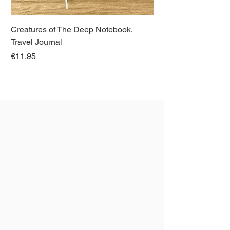
Creatures of The Deep Notebook,
Dieren van Italië, La
Travel Journal
Regular Price
€21.00
Price
€11.95