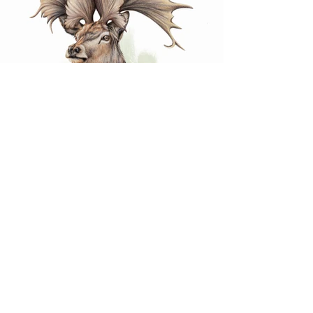
Vanzelfsprekend verdiep ik me graag
in de wereld van natuurhistorie,
dinosaurussen en andere
prehistorische dieren...