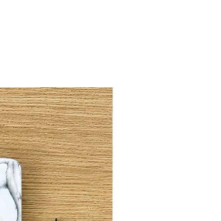
kaart staat de titel van de illustratie.
3 cm
C-gecertificeerd 300g papier
den opengevouwen en is blanco van
 x 14 cm) inbegrepen