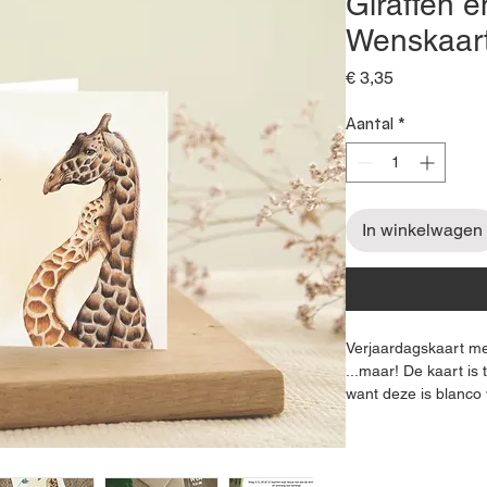
Giraffen 
Wenskaar
Prijs
€ 3,35
Aantal
*
In winkelwagen
Verjaardagskaart me
...maar! De kaart is
want deze is blanco 
valentijnskaart of z
De originele illustra
daarna geprint op m