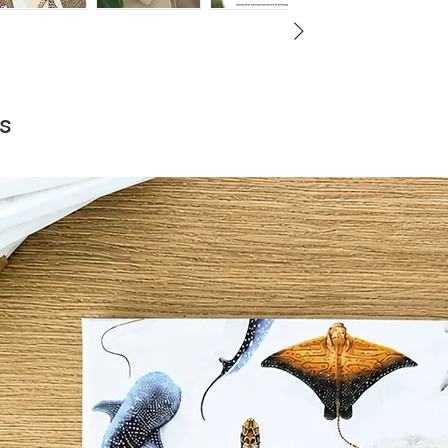
de achterkant van de 
OVER DE KAART
- Formaat is 13 x 1
- Geprint op mat FS
s
- De kaart kan wor
binnen.
- Kraft envelop (14
Titel: Lovely Heights
Kaartnummer: 21