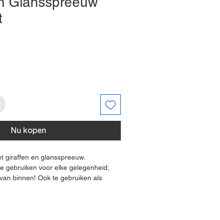
en Glansspreeuw
t
Nu kopen
t giraffen en glansspreeuw.
 te gebruiken voor elke gelegenheid,
van binnen! Ook te gebruiken als
omaar kaart!
tie is getekend met kleurpotlood en
at FSC-gecertificeerd 300g papier. Op