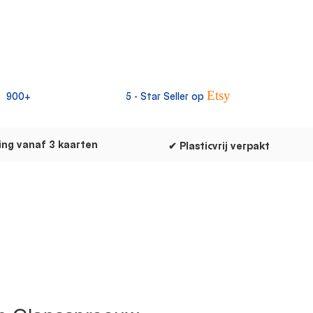
Etsy
900+
5 -
Star Seller op
ing vanaf 3 kaarten
✔ Plasticvrij verpakt