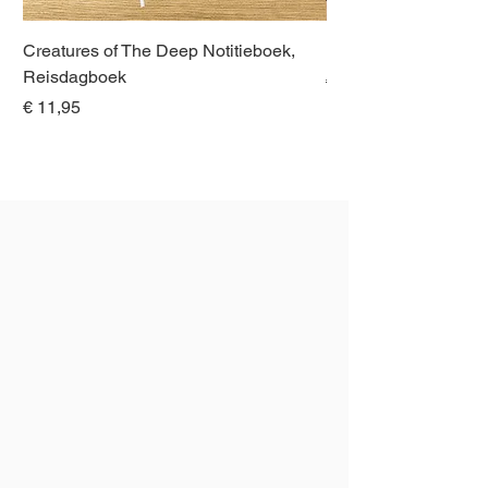
Creatures of The Deep Notitieboek,
Dieren van Italië, La
Reisdagboek
Normale prijs
€ 21,00
Prijs
€ 11,95