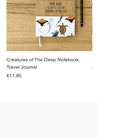
Creatures of The Deep Notebook,
Dieren van Italië, La
Travel Journal
Regular Price
€21.00
Price
€11.95