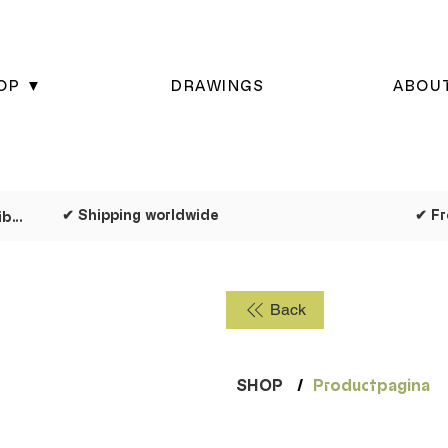
OP ▼
DRAWINGS
ABOU
✔ Shipping worldwide
✔ Dispatched as quickly as possible
Back
SHOP
/
Productpagina