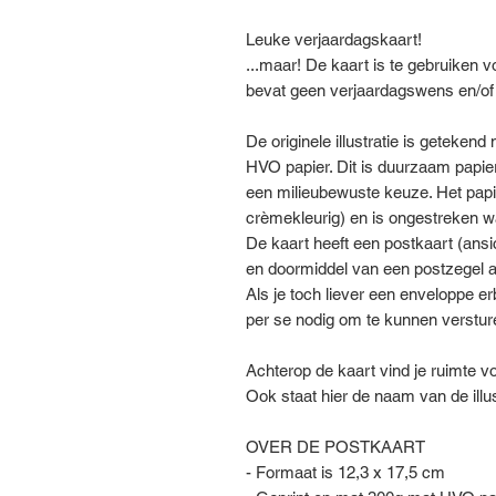
Leuke verjaardagskaart!
...maar! De kaart is te gebruiken 
bevat geen verjaardagswens en/of
De originele illustratie is geteken
HVO papier. Dit is duurzaam papier
een milieubewuste keuze. Het papier 
crèmekleurig) en is ongestreken wa
De kaart heeft een postkaart (ansic
en doormiddel van een postzegel a
Als je toch liever een enveloppe erbi
per se nodig om te kunnen verstu
Achterop de kaart vind je ruimte v
Ook staat hier de naam van de illu
OVER DE POSTKAART
- Formaat is 12,3 x 17,5 cm