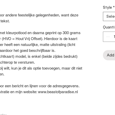
Style
*
voor andere feestelijke gelegenheden, want deze
Sele
 tekst.
Quanti
d met kleurpotlood en daarna geprint op 300 grams
 (HVO = Hout Vrij Offset). Hierdoor is de kaart
heeft een natuurlijke, matte uitstraling (licht
ardoor het goed beschrijfbaar is.
Add 
htkaart) model, is enkel (beide zijdes bedrukt)
chterop te versturen.
j wilt, kun je dit als optie toevoegen, maar dit niet
ren.
oor een bericht en lijnen voor de adresgegevens.
stratie en mijn website: www.beastofparadise.nl