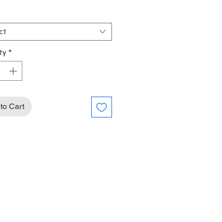
ct
ty
*
to Cart