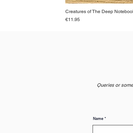
Creatures of The Deep Notebook
Price
€11.95
Queries or somet
Name