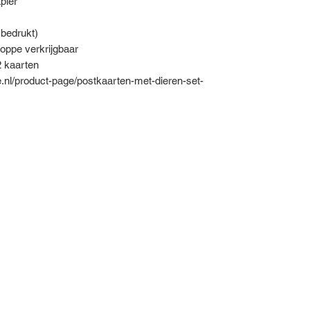
pier
 bedrukt)
loppe verkrijgbaar
2 kaarten
nl/product-page/postkaarten-met-dieren-set-