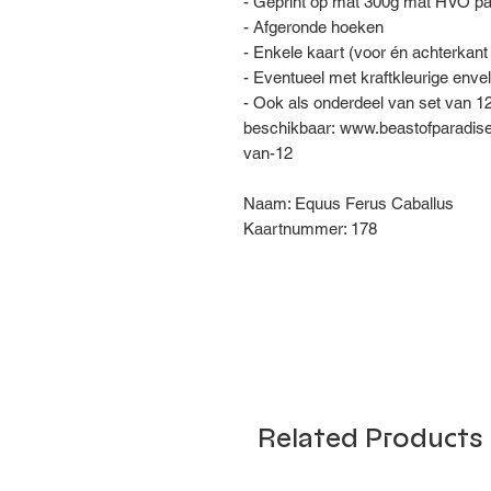
- Geprint op mat 300g mat HVO pa
- Afgeronde hoeken
- Enkele kaart (voor én achterkant
- Eventueel met kraftkleurige enve
- Ook als onderdeel van set van 1
beschikbaar: www.beastofparadise.
van-12
Naam: Equus Ferus Caballus
Kaartnummer: 178
Related Products