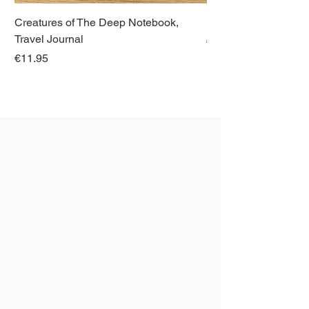
Creatures of The Deep Notebook,
Dieren van Italië, La
Travel Journal
Regular Price
€21.00
Price
€11.95