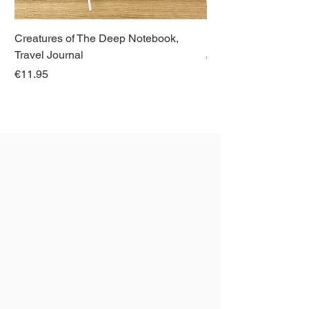
Creatures of The Deep Notebook,
Dieren van Italië, La
Travel Journal
Regular Price
€21.00
Price
€11.95