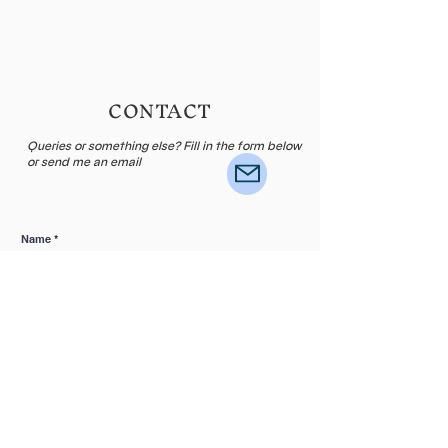
CONTACT
Queries or something else? Fill in the form below
or send me an email
Name
E-mail
Leave me a message...