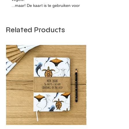
...maar! De kaart is te gebruiken voor
elke feestelijke gelegenheid, want
deze is blanco van binnen! Ook leuk
as uitnodiging!
Related Products
De originele illustratie is getekend
met kleurpotlood en daarna geprint
op mat FSC-gecertificeerd 300g
papier. Op de achterkant van de kaart
staat de titel van de illustratie.
OVER DE KAART
- Formaat is 21 x 10 cm
- Geprint op mat FSC-gecertificeerd
300g papier
- De kaart kan worden
opengevouwen en is blanco van
binnen.
- Kraft envelop (22 x 11 cm)
inbegrepen