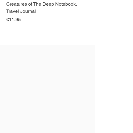
Creatures of The Deep Notebook,
Titel: The Australian Birds
Dieren van Italië, La
Kaartnummer: 94, 100
Travel Journal
Regular Price
€21.00
Price
€11.95