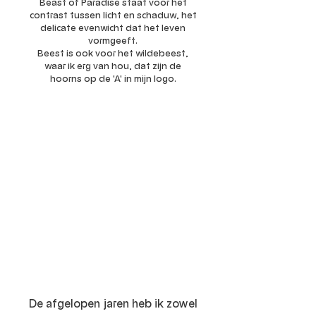
Beast of Paradise staat voor het
contrast tussen licht en schaduw, het
delicate evenwicht dat het leven
vormgeeft.
Beest is ook voor het wildebeest,
waar ik erg van hou, dat zijn de
hoorns op de 'A' in mijn logo.
De afgelopen jaren heb ik zowel