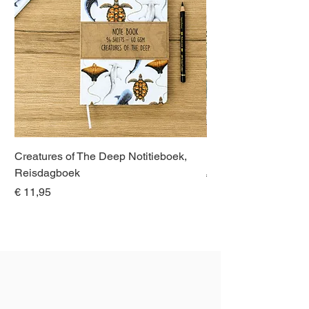
Creatures of The Deep Notitieboek,
Dieren van Italië, La
Reisdagboek
Normale prijs
€ 21,00
Prijs
€ 11,95