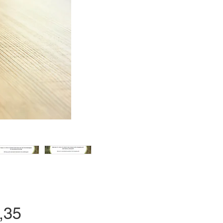
Prijs
,35