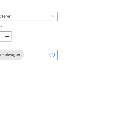
cteren
*
inkelwagen