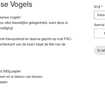
se Vogels
Stijl
*
Sele
aanse vogels!
oor elke feestelijke gelegenheid, want deze is
Aantal
nodiging!
d met kleurpotlood en daarna geprint op mat FSC-
chterkant van de kaart staat de titel van de
In w
rd 300g papier
en en is blanco van binnen.
repen