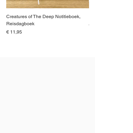
Creatures of The Deep Notitieboek,
Dieren van Italië, La
Reisdagboek
Normale prijs
€ 21,00
Prijs
€ 11,95