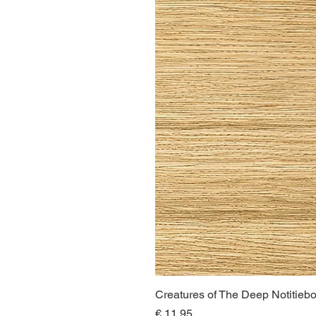
Creatures of The Deep Notitieb
Prijs
€ 11,95