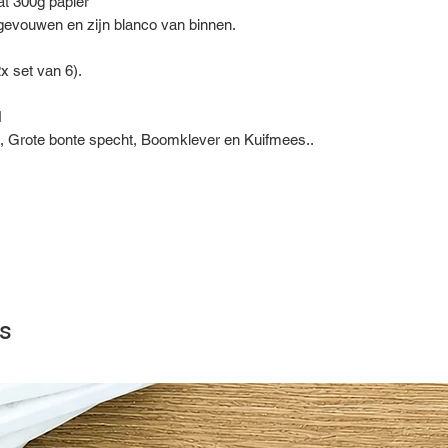
at 300g papier
evouwen en zijn blanco van binnen.
x set van 6).
N
 Grote bonte specht, Boomklever en Kuifmees..
s