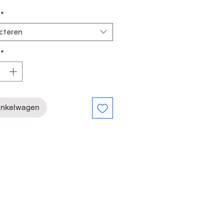
*
cteren
*
inkelwagen