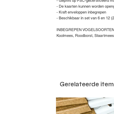
- Geprint op FSC-gecertificeerd m
- De kaarten kunnen worden openg
- Kraft enveloppen inbegrepen
- Beschikbaar in set van 6 en 12 (2
INBEGREPEN VOGELSOORTE
Koolmees, Roodborst, Staartmees,
Gerelateerde item