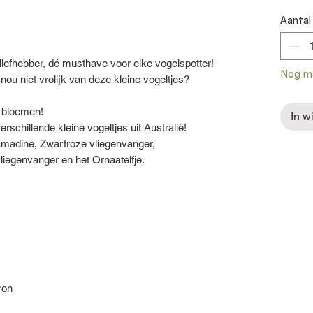
Aantal
liefhebber, dé musthave voor elke vogelspotter!
Nog ma
r nou niet vrolijk van deze kleine vogeltjes?
t bloemen!
In w
schillende kleine vogeltjes uit Australië!
damadine, Zwartroze vliegenvanger,
liegenvanger en het Ornaatelfje.
ron