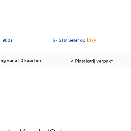
Etsy
900+
5 -
Star Seller op
ing vanaf 3 kaarten
✔ Plasticvrij verpakt