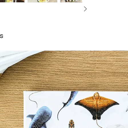
Een leuk alternatief
De mok is rondom ge
vogeltjes uit Azië!
Namelijk: Mugimakiv
Muskaatvink, Geelbu
Floresmenievogel.
s
OVER DE MOK
- Materiaal: Keramie
- Hoogte: 9,5 cm
- Doorsnede: 8 cm
- 330 ml
- 330 gram
- Kan in de vaatwas
MIX & MATCH: 2 mo
Twee mokken of mee
code TWOMUGS bij h
ontvangen.
Vrij te combineren 