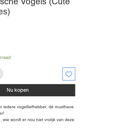
ische Vogels (Cute
ies)
rraad
Nu kopen
r iedere vogelliefhebber, dé musthave
er!
... wie wordt er nou niet vrolijk van deze