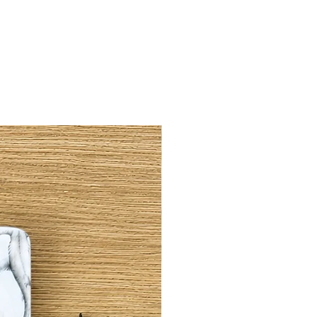
 op die bos met bloemen!
drukt met 6 verschillende kleine
liegenvanger, Sultanmees,
ikhoningvogel, Zwartkuifbuulbuul &
k
ser en magnetron
kken
r in de winkelwagen? Gebruik dan de
et afrekenen om een korting te
met
alle
mokken in de shop.