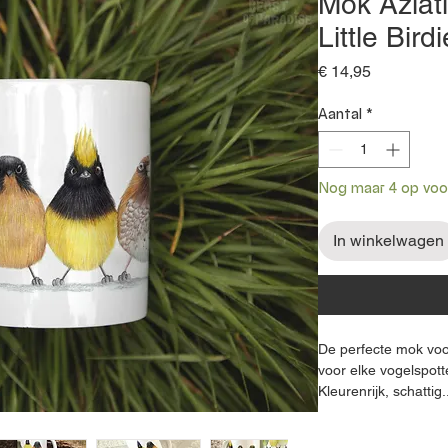
Mok Aziat
Little Bird
Prijs
€ 14,95
Aantal
*
Nog maar 4 op voo
In winkelwagen
De perfecte mok voo
voor elke vogelspott
Kleurenrijk, schattig
kleine vogeltjes?