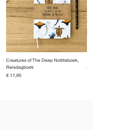
Creatures of The Deep Notitieboek,
Dieren van Italië, La
Reisdagboek
Normale prijs
€ 21,00
Prijs
€ 11,95