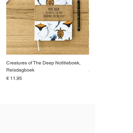
Creatures of The Deep Notitieboek,
Dieren van Italië, La
Reisdagboek
Normale prijs
€ 21,00
Prijs
€ 11,95