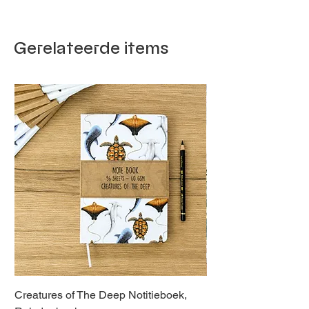
Gerelateerde items
Creatures of The Deep Notitieboek,
Dieren van Italië, La