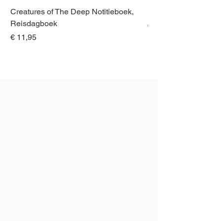
Creatures of The Deep Notitieboek,
Dieren van Italië, La
Reisdagboek
Normale prijs
€ 21,00
Prijs
€ 11,95