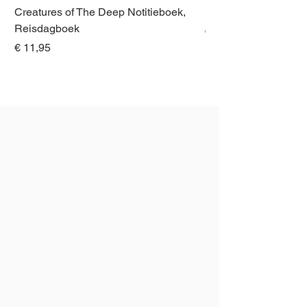
Creatures of The Deep Notitieboek,
Dieren van Italië, La
Reisdagboek
Normale prijs
€ 21,00
Prijs
€ 11,95