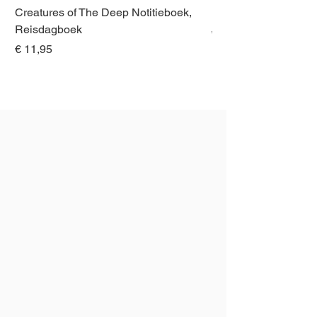
Creatures of The Deep Notitieboek,
Dieren van Italië, La
Reisdagboek
Normale prijs
€ 21,00
Prijs
€ 11,95