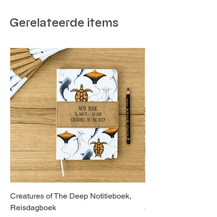
Gerelateerde items
Creatures of The Deep Notitieboek,
Dieren van Italië, La
Reisdagboek
Normale prijs
€ 21,00