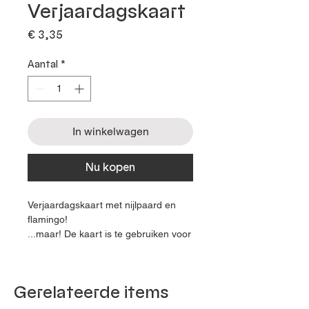
Verjaardagskaart
Prijs
€ 3,35
Aantal
*
In winkelwagen
Nu kopen
Verjaardagskaart met nijlpaard en
flamingo!
...maar! De kaart is te gebruiken voor
elke gelegenheid, want deze is
blanco van binnen! Ook leuk als
uitnodiging of zomaar kaart!
Gerelateerde items
De originele illustratie is getekend